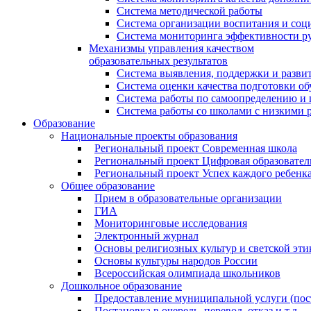
Система методической работы
Система организации воспитания и со
Система мониторинга эффективности ру
Механизмы управления качеством
образовательных результатов
Система выявления, поддержки и развит
Система оценки качества подготовки о
Система работы по самоопределению и
Система работы со школами с низкими р
Образование
Национальные проекты образования
Региональный проект Современная школа
Региональный проект Цифровая образовател
Региональный проект Успех каждого ребенк
Общее образование
Прием в образовательные организации
ГИА
Мониторинговые исследования
Электронный журнал
Основы религиозных культур и светской эти
Основы культуры народов России
Всероссийская олимпиада школьников
Дошкольное образование
Предоставление муниципальной услуги (поста
Постановка в очередь, перевод, отказ и т.д.