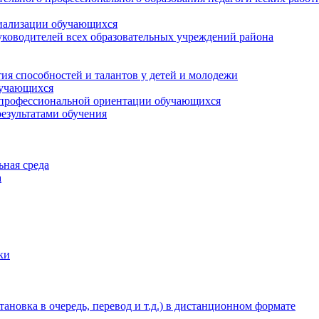
циализации обучающихся
ководителей всех образовательных учреждений района
ия способностей и талантов у детей и молодежи
бучающихся
 профессиональной ориентации обучающихся
езультатами обучения
ьная среда
а
ки
новка в очередь, перевод и т.д.) в дистанционном формате