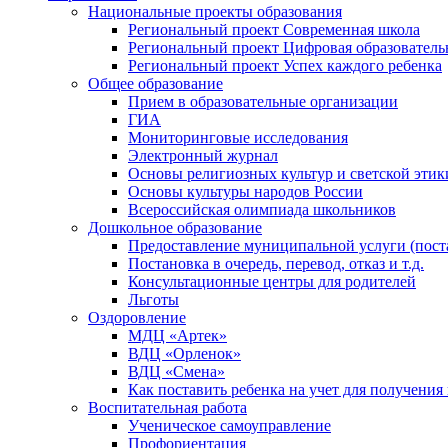
Национальные проекты образования
Региональный проект Современная школа
Региональный проект Цифровая образователь
Региональный проект Успех каждого ребенка
Общее образование
Прием в образовательные организации
ГИА
Мониторинговые исследования
Электронный журнал
Основы религиозных культур и светской этик
Основы культуры народов России
Всероссийская олимпиада школьников
Дошкольное образование
Предоставление муниципальной услуги (постан
Постановка в очередь, перевод, отказ и т.д.
Консультационные центры для родителей
Льготы
Оздоровление
МДЦ «Артек»
ВДЦ «Орленок»
ВДЦ «Смена»
Как поставить ребенка на учет для получения
Воспитательная работа
Ученическое самоуправление
Профориентация