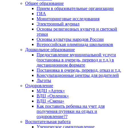
Общее образование
Прием в образовательные организации
ГИА
Мониторинговые исследования
Электронный журнал
Основы религиозных культур и светской
этики
Основы культуры народов России
Всероссийская олимпиада школьников
Дошкольное образование
Предоставление муниципальной услуги
(постановка в очередь, перевод и т.д.) в
дистанционном формате
Постановка в очередь, перевод, отказ и т.д.
Консультационные центры для родителей
Льготы
Оздоровление
МДЦ «Артек»
ВДЦ «Орленок»
ВДЦ «Смена»
Как поставить ребенка на учет для
получения путевки на отдых и
оздоровление??
Воспитательная работа
Ученическое самоуправление