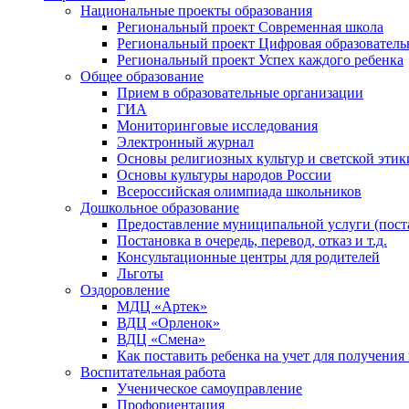
Национальные проекты образования
Региональный проект Современная школа
Региональный проект Цифровая образователь
Региональный проект Успех каждого ребенка
Общее образование
Прием в образовательные организации
ГИА
Мониторинговые исследования
Электронный журнал
Основы религиозных культур и светской этик
Основы культуры народов России
Всероссийская олимпиада школьников
Дошкольное образование
Предоставление муниципальной услуги (постан
Постановка в очередь, перевод, отказ и т.д.
Консультационные центры для родителей
Льготы
Оздоровление
МДЦ «Артек»
ВДЦ «Орленок»
ВДЦ «Смена»
Как поставить ребенка на учет для получения
Воспитательная работа
Ученическое самоуправление
Профориентация