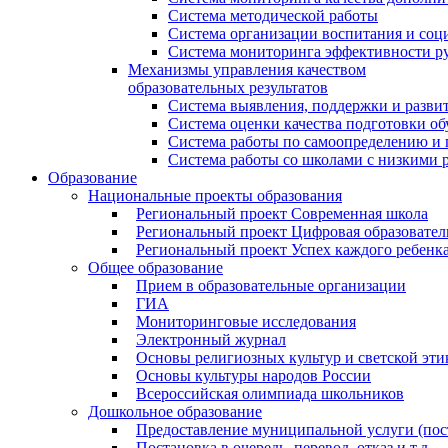
Система методической работы
Система организации воспитания и со
Система мониторинга эффективности ру
Механизмы управления качеством
образовательных результатов
Система выявления, поддержки и развит
Система оценки качества подготовки о
Система работы по самоопределению и
Система работы со школами с низкими р
Образование
Национальные проекты образования
Региональный проект Современная школа
Региональный проект Цифровая образовател
Региональный проект Успех каждого ребенк
Общее образование
Прием в образовательные организации
ГИА
Мониторинговые исследования
Электронный журнал
Основы религиозных культур и светской эти
Основы культуры народов России
Всероссийская олимпиада школьников
Дошкольное образование
Предоставление муниципальной услуги (поста
Постановка в очередь, перевод, отказ и т.д.