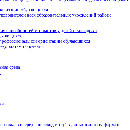
циализации обучающихся
ководителей всех образовательных учреждений района
ия способностей и талантов у детей и молодежи
бучающихся
 профессиональной ориентации обучающихся
езультатами обучения
ьная среда
а
ки
новка в очередь, перевод и т.д.) в дистанционном формате