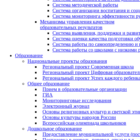
Система методической работы
Система организации воспитания и со
Система мониторинга эффективности ру
Механизмы управления качеством
образовательных результатов
Система выявления, поддержки и развит
Система оценки качества подготовки о
Система работы по самоопределению и
Система работы со школами с низкими р
Образование
Национальные проекты образования
Региональный проект Современная школа
Региональный проект Цифровая образовател
Региональный проект Успех каждого ребенк
Общее образование
Прием в образовательные организации
ГИА
Мониторинговые исследования
Электронный журнал
Основы религиозных культур и светской эти
Основы культуры народов России
Всероссийская олимпиада школьников
Дошкольное образование
Предоставление муниципальной услуги (поста
Постановка в очередь, перевод, отказ и т.д.