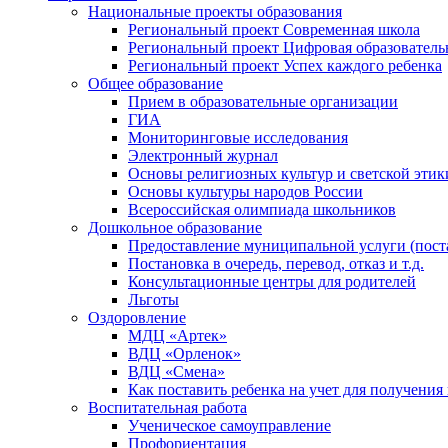
Национальные проекты образования
Региональный проект Современная школа
Региональный проект Цифровая образователь
Региональный проект Успех каждого ребенка
Общее образование
Прием в образовательные организации
ГИА
Мониторинговые исследования
Электронный журнал
Основы религиозных культур и светской этик
Основы культуры народов России
Всероссийская олимпиада школьников
Дошкольное образование
Предоставление муниципальной услуги (постан
Постановка в очередь, перевод, отказ и т.д.
Консультационные центры для родителей
Льготы
Оздоровление
МДЦ «Артек»
ВДЦ «Орленок»
ВДЦ «Смена»
Как поставить ребенка на учет для получения
Воспитательная работа
Ученическое самоуправление
Профориентация