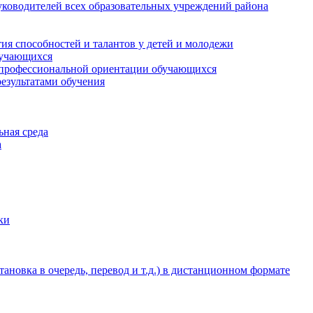
ководителей всех образовательных учреждений района
ия способностей и талантов у детей и молодежи
бучающихся
 профессиональной ориентации обучающихся
езультатами обучения
ьная среда
а
ки
новка в очередь, перевод и т.д.) в дистанционном формате