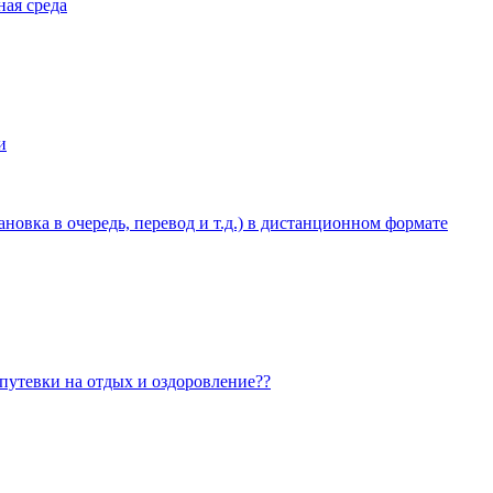
ная среда
и
овка в очередь, перевод и т.д.) в дистанционном формате
 путевки на отдых и оздоровление??