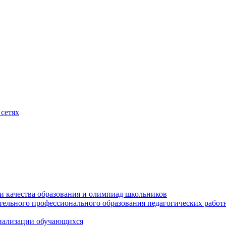
сетях
и качества образования и олимпиад школьников
тельного профессионального образования педагогических работ
циализации обучающихся