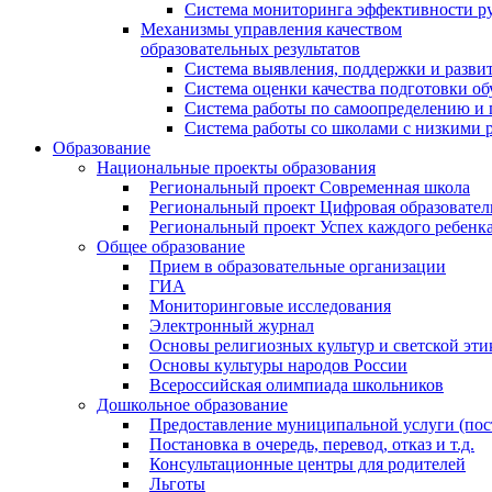
Система мониторинга эффективности ру
Механизмы управления качеством
образовательных результатов
Система выявления, поддержки и развит
Система оценки качества подготовки о
Система работы по самоопределению и
Система работы со школами с низкими р
Образование
Национальные проекты образования
Региональный проект Современная школа
Региональный проект Цифровая образовател
Региональный проект Успех каждого ребенк
Общее образование
Прием в образовательные организации
ГИА
Мониторинговые исследования
Электронный журнал
Основы религиозных культур и светской эти
Основы культуры народов России
Всероссийская олимпиада школьников
Дошкольное образование
Предоставление муниципальной услуги (поста
Постановка в очередь, перевод, отказ и т.д.
Консультационные центры для родителей
Льготы