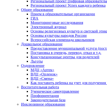
Региональный проект Цифровая образователь
Региональный проект Успех каждого ребенка
Общее образование
Прием в образовательные организации
ГИА
Мониторинговые исследования
Электронный журнал
Основы религиозных культур и светской этик
Основы культуры народов России
Всероссийская олимпиада школьников
Дошкольное образование
Предоставление муниципальной услуги (постан
Постановка в очередь, перевод, отказ и т.д.
Консультационные центры для родителей
Льготы
Оздоровление
МДЦ «Артек»
ВДЦ «Орленок»
ВДЦ «Смена»
Как поставить ребенка на учет для получения
Воспитательная работа
Ученическое самоуправление
Профориентация
Законодательная база
Инклюзивное образование