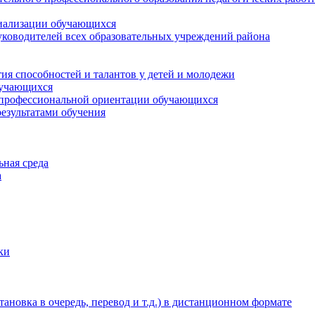
циализации обучающихся
ководителей всех образовательных учреждений района
ия способностей и талантов у детей и молодежи
бучающихся
 профессиональной ориентации обучающихся
езультатами обучения
ьная среда
а
ки
новка в очередь, перевод и т.д.) в дистанционном формате