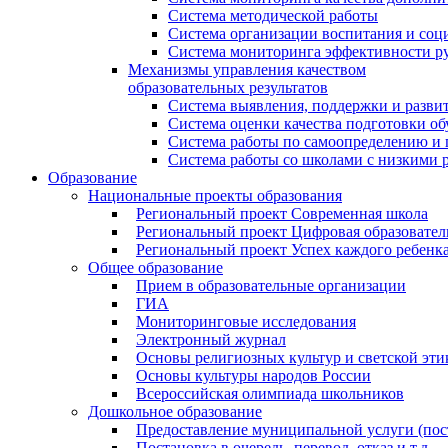
Система методической работы
Система организации воспитания и со
Система мониторинга эффективности ру
Механизмы управления качеством
образовательных результатов
Система выявления, поддержки и развит
Система оценки качества подготовки о
Система работы по самоопределению и
Система работы со школами с низкими р
Образование
Национальные проекты образования
Региональный проект Современная школа
Региональный проект Цифровая образовател
Региональный проект Успех каждого ребенк
Общее образование
Прием в образовательные организации
ГИА
Мониторинговые исследования
Электронный журнал
Основы религиозных культур и светской эти
Основы культуры народов России
Всероссийская олимпиада школьников
Дошкольное образование
Предоставление муниципальной услуги (поста
Постановка в очередь, перевод, отказ и т.д.