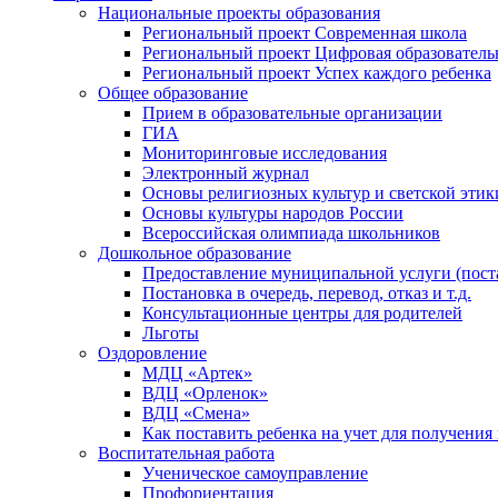
Национальные проекты образования
Региональный проект Современная школа
Региональный проект Цифровая образователь
Региональный проект Успех каждого ребенка
Общее образование
Прием в образовательные организации
ГИА
Мониторинговые исследования
Электронный журнал
Основы религиозных культур и светской этик
Основы культуры народов России
Всероссийская олимпиада школьников
Дошкольное образование
Предоставление муниципальной услуги (постан
Постановка в очередь, перевод, отказ и т.д.
Консультационные центры для родителей
Льготы
Оздоровление
МДЦ «Артек»
ВДЦ «Орленок»
ВДЦ «Смена»
Как поставить ребенка на учет для получения
Воспитательная работа
Ученическое самоуправление
Профориентация