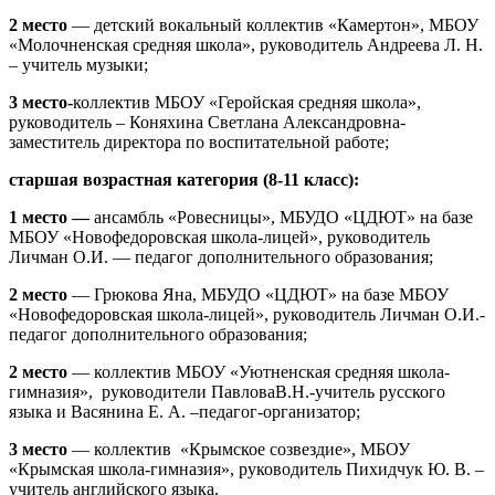
2 место
— детский вокальный коллектив «Камертон», МБОУ
«Молочненская средняя школа», руководитель Андреева Л. Н.
– учитель музыки;
3 место-
коллектив МБОУ «Геройская средняя школа»,
руководитель – Коняхина Светлана Александровна-
заместитель директора по воспитательной работе;
старшая возрастная категория (8-11 класс):
1 место —
ансамбль «Ровесницы», МБУДО «ЦДЮТ» на базе
МБОУ «Новофедоровская школа-лицей», руководитель
Личман О.И. — педагог дополнительного образования;
2 место
— Грюкова Яна, МБУДО «ЦДЮТ» на базе МБОУ
«Новофедоровская школа-лицей», руководитель Личман О.И.-
педагог дополнительного образования;
2 место
— коллектив МБОУ «Уютненская средняя школа-
гимназия», руководители ПавловаВ.Н.-учитель русского
языка и Васянина Е. А. –педагог-организатор;
3 место
— коллектив «Крымское созвездие», МБОУ
«Крымская школа-гимназия», руководитель Пихидчук Ю. В. –
учитель английского языка.