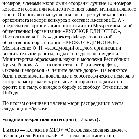
номеров, членами жюри были отобраны лучшие 10 номеров,
которые и составили концертную программу муниципального
этапа. Оценивали выступления члены республиканского
оргкомитета и жюри конкурса в составе: Аксенова Е. А.-
председатель организационного комитета Межрегиональной
общественной организации «РУССКОЕ ЕДИНСТВО»,
Постольникова И. В. – директор Межрегиональной
общественной организации «РУСКОЕ ЕДИНСТВО»,
Мельниченко О. И. –заведующий отделом организации
воспитательной работы, отдыха и оздоровления детей
Министерства образования, науки и молодежи Республики
Крым, Рыпова А. — исполнительный директор фонда
Оксаны Федоровой «Спешите делать добро». На конкурсе
были представлены вокальные и хореографические номера, в
которых раскрывались реальные истории о подвигах на
фронте и в тылу, о вкладе в борьбу за свободу Отчизны, за
Победу.
По итогам оценивания члены жюри распределили места
следующим образом:
младшая возрастная категория (1-7 класс):
1 место —
коллектив МБОУ «Ореховская средняя школа»,
руководитель РосинскаяЕ. В. – педагог-организатор;