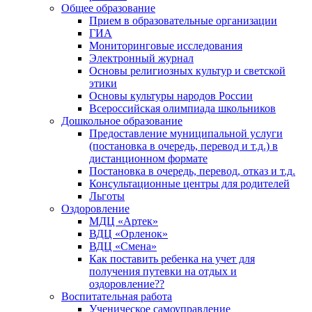
Общее образование
Прием в образовательные организации
ГИА
Мониторинговые исследования
Электронный журнал
Основы религиозных культур и светской
этики
Основы культуры народов России
Всероссийская олимпиада школьников
Дошкольное образование
Предоставление муниципальной услуги
(постановка в очередь, перевод и т.д.) в
дистанционном формате
Постановка в очередь, перевод, отказ и т.д.
Консультационные центры для родителей
Льготы
Оздоровление
МДЦ «Артек»
ВДЦ «Орленок»
ВДЦ «Смена»
Как поставить ребенка на учет для
получения путевки на отдых и
оздоровление??
Воспитательная работа
Ученическое самоуправление