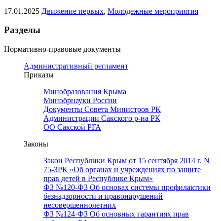
17.01.2025
Движение первых
,
Молодежные мероприятия
Разделы
Нормативно-правовые документы
Административный регламент
Приказы
Минобразования Крыма
Минобрнауки России
Документы Совета Министров РК
Администрации Сакского р-на РК
ОО Сакской РГА
Законы
Закон Республики Крым от 15 сентября 2014 г. N
75-ЗРК «Об органах и учреждениях по защите
прав детей в Республике Крым»
ФЗ №120-ФЗ Об основах системы профилактики
безнадзорности и правонарушений
несовершеннолетних
ФЗ №124-ФЗ Об основных гарантиях прав