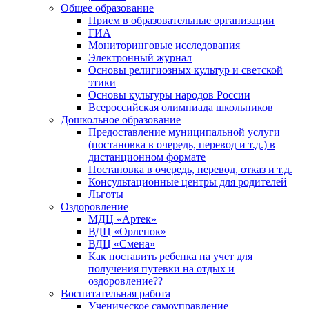
Общее образование
Прием в образовательные организации
ГИА
Мониторинговые исследования
Электронный журнал
Основы религиозных культур и светской
этики
Основы культуры народов России
Всероссийская олимпиада школьников
Дошкольное образование
Предоставление муниципальной услуги
(постановка в очередь, перевод и т.д.) в
дистанционном формате
Постановка в очередь, перевод, отказ и т.д.
Консультационные центры для родителей
Льготы
Оздоровление
МДЦ «Артек»
ВДЦ «Орленок»
ВДЦ «Смена»
Как поставить ребенка на учет для
получения путевки на отдых и
оздоровление??
Воспитательная работа
Ученическое самоуправление