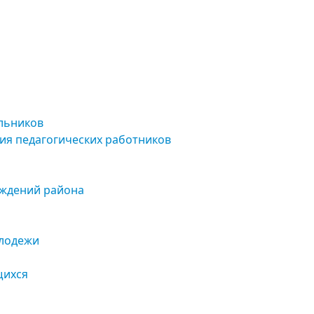
льников
ия педагогических работников
еждений района
олодежи
щихся