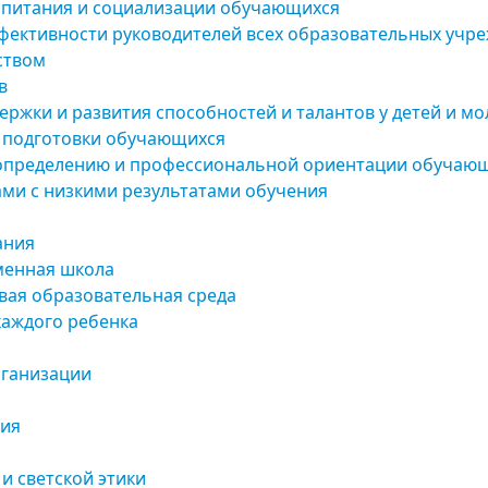
спитания и социализации обучающихся
фективности руководителей всех образовательных учр
ством
в
ержки и развития способностей и талантов у детей и м
а подготовки обучающихся
определению и профессиональной ориентации обучаю
ами с низкими результатами обучения
ания
менная школа
вая образовательная среда
каждого ребенка
рганизации
ния
и светской этики