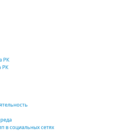
в РК
а РК
ятельность
среда
п в социальных сетях