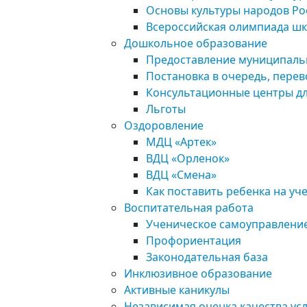
Основы культуры народов Ро
Всероссийская олимпиада ш
Дошкольное образование
Предоставление муниципально
Постановка в очередь, перевод
Консультационные центры дл
Льготы
Оздоровление
МДЦ «Артек»
ВДЦ «Орленок»
ВДЦ «Смена»
Как поставить ребенка на уч
Воспитательная работа
Ученическое самоуправлени
Профориентация
Законодательная база
Инклюзивное образование
Активные каникулы
Независимая оценка качества ус