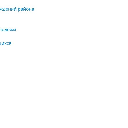
еждений района
олодежи
щихся