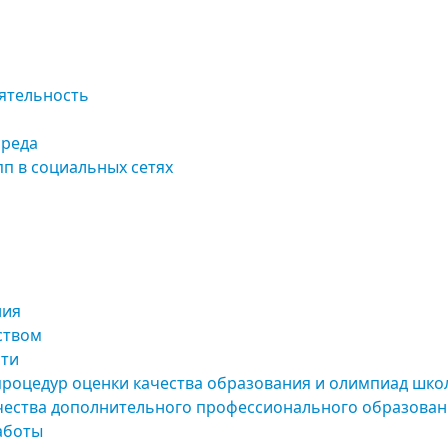
ятельность
среда
п в социальных сетях
ния
ством
сти
процедур оценки качества образования и олимпиад шко
чества дополнительного профессионального образован
аботы