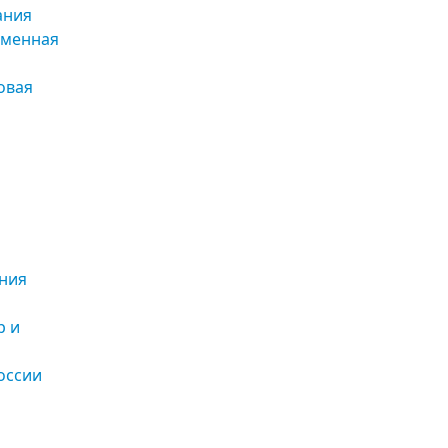
ания
еменная
овая
ния
р и
оссии