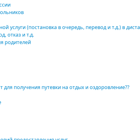
ссии
кольников
й услуги (постановка в очередь, перевод и т.д.) в ди
, отказ и т.д.
я родителей
ет для получения путевки на отдых и оздоровление??
е
ловий предоставления услуг