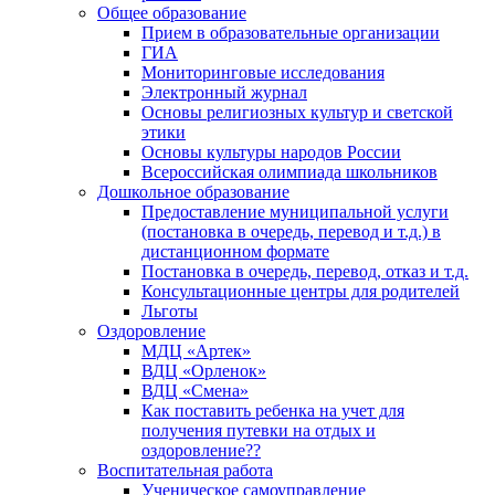
Общее образование
Прием в образовательные организации
ГИА
Мониторинговые исследования
Электронный журнал
Основы религиозных культур и светской
этики
Основы культуры народов России
Всероссийская олимпиада школьников
Дошкольное образование
Предоставление муниципальной услуги
(постановка в очередь, перевод и т.д.) в
дистанционном формате
Постановка в очередь, перевод, отказ и т.д.
Консультационные центры для родителей
Льготы
Оздоровление
МДЦ «Артек»
ВДЦ «Орленок»
ВДЦ «Смена»
Как поставить ребенка на учет для
получения путевки на отдых и
оздоровление??
Воспитательная работа
Ученическое самоуправление