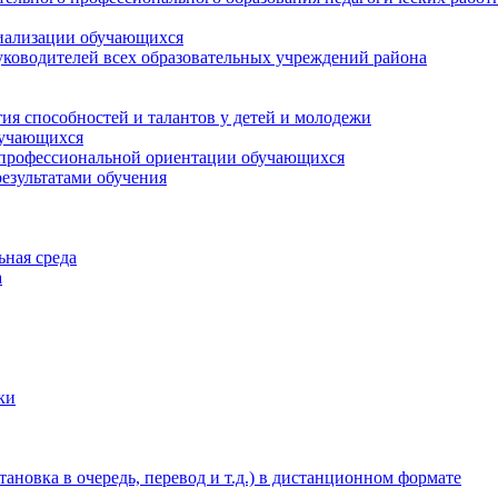
циализации обучающихся
ководителей всех образовательных учреждений района
ия способностей и талантов у детей и молодежи
бучающихся
 профессиональной ориентации обучающихся
езультатами обучения
ьная среда
а
ки
новка в очередь, перевод и т.д.) в дистанционном формате