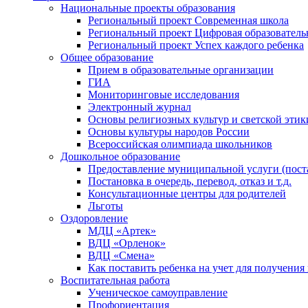
Национальные проекты образования
Региональный проект Современная школа
Региональный проект Цифровая образователь
Региональный проект Успех каждого ребенка
Общее образование
Прием в образовательные организации
ГИА
Мониторинговые исследования
Электронный журнал
Основы религиозных культур и светской этик
Основы культуры народов России
Всероссийская олимпиада школьников
Дошкольное образование
Предоставление муниципальной услуги (постан
Постановка в очередь, перевод, отказ и т.д.
Консультационные центры для родителей
Льготы
Оздоровление
МДЦ «Артек»
ВДЦ «Орленок»
ВДЦ «Смена»
Как поставить ребенка на учет для получения
Воспитательная работа
Ученическое самоуправление
Профориентация