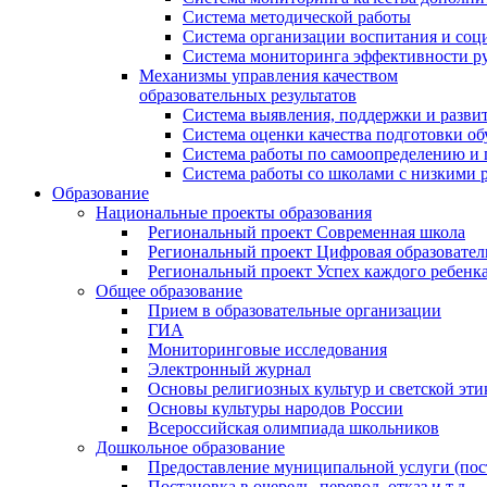
Система методической работы
Система организации воспитания и со
Система мониторинга эффективности ру
Механизмы управления качеством
образовательных результатов
Система выявления, поддержки и развит
Система оценки качества подготовки о
Система работы по самоопределению и
Система работы со школами с низкими р
Образование
Национальные проекты образования
Региональный проект Современная школа
Региональный проект Цифровая образовател
Региональный проект Успех каждого ребенк
Общее образование
Прием в образовательные организации
ГИА
Мониторинговые исследования
Электронный журнал
Основы религиозных культур и светской эти
Основы культуры народов России
Всероссийская олимпиада школьников
Дошкольное образование
Предоставление муниципальной услуги (поста
Постановка в очередь, перевод, отказ и т.д.