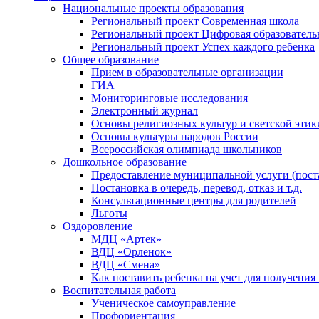
Национальные проекты образования
Региональный проект Современная школа
Региональный проект Цифровая образователь
Региональный проект Успех каждого ребенка
Общее образование
Прием в образовательные организации
ГИА
Мониторинговые исследования
Электронный журнал
Основы религиозных культур и светской этик
Основы культуры народов России
Всероссийская олимпиада школьников
Дошкольное образование
Предоставление муниципальной услуги (постан
Постановка в очередь, перевод, отказ и т.д.
Консультационные центры для родителей
Льготы
Оздоровление
МДЦ «Артек»
ВДЦ «Орленок»
ВДЦ «Смена»
Как поставить ребенка на учет для получения
Воспитательная работа
Ученическое самоуправление
Профориентация