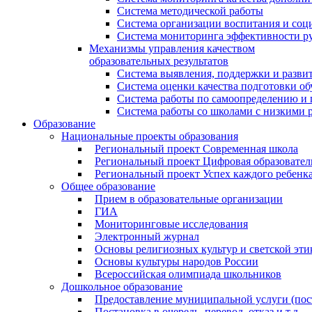
Система методической работы
Система организации воспитания и со
Система мониторинга эффективности ру
Механизмы управления качеством
образовательных результатов
Система выявления, поддержки и развит
Система оценки качества подготовки о
Система работы по самоопределению и
Система работы со школами с низкими р
Образование
Национальные проекты образования
Региональный проект Современная школа
Региональный проект Цифровая образовател
Региональный проект Успех каждого ребенк
Общее образование
Прием в образовательные организации
ГИА
Мониторинговые исследования
Электронный журнал
Основы религиозных культур и светской эти
Основы культуры народов России
Всероссийская олимпиада школьников
Дошкольное образование
Предоставление муниципальной услуги (поста
Постановка в очередь, перевод, отказ и т.д.