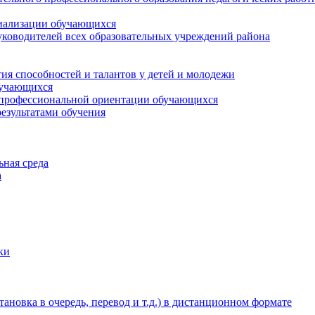
циализации обучающихся
ководителей всех образовательных учреждений района
ия способностей и талантов у детей и молодежи
бучающихся
 профессиональной ориентации обучающихся
езультатами обучения
ьная среда
а
ки
новка в очередь, перевод и т.д.) в дистанционном формате