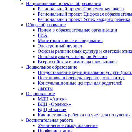
Национальные проекты образования
Региональный проект Современная школа
Региональный проект Цифровая образователь
Региональный проект Успех каждого ребенка
Общее образование
Прием в образовательные организации
ГИА
Мониторинговые исследования
Электронный журнал
Основы религиозных культур и светской этик
Основы культуры народов России
Всероссийская олимпиада школьников
Дошкольное образование
Предоставление муниципальной услуги (постан
Постановка в очередь, перевод, отказ и т.д.
Консультационные центры для родителей
Льготы
Оздоровление
МДЦ «Артек»
ВДЦ «Орленок»
ВДЦ «Смена»
Как поставить ребенка на учет для получения
Воспитательная работа
Ученическое самоуправление
Профориентация