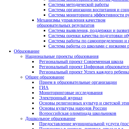
Система методической работы
Система организации воспитания и со
Система мониторинга эффективности ру
Механизмы управления качеством
образовательных результатов
Система выявления, поддержки и развит
Система оценки качества подготовки о
Система работы по самоопределению и
Система работы со школами с низкими р
Образование
Национальные проекты образования
Региональный проект Современная школа
Региональный проект Цифровая образовател
Региональный проект Успех каждого ребенк
Общее образование
Прием в образовательные организации
ГИА
Мониторинговые исследования
Электронный журнал
Основы религиозных культур и светской эти
Основы культуры народов России
Всероссийская олимпиада школьников
Дошкольное образование
Предоставление муниципальной услуги (поста
Постановка в очередь, перевод, отказ и т.д.