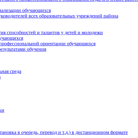
циализации обучающихся
ководителей всех образовательных учреждений района
ия способностей и талантов у детей и молодежи
бучающихся
 профессиональной ориентации обучающихся
езультатами обучения
ьная среда
а
ки
новка в очередь, перевод и т.д.) в дистанционном формате