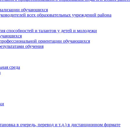
циализации обучающихся
ководителей всех образовательных учреждений района
ия способностей и талантов у детей и молодежи
бучающихся
 профессиональной ориентации обучающихся
езультатами обучения
ьная среда
а
ки
новка в очередь, перевод и т.д.) в дистанционном формате