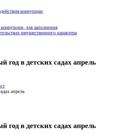
одействия коррупции
 коррупции, для заполнения
ательствах имущественного характера
й год в детских садах апрель
ест
садах апрель
й год в детских садах апрель