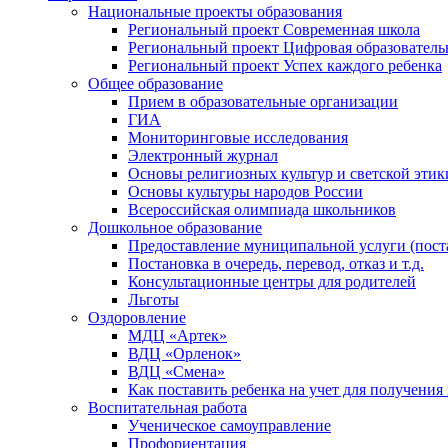
Национальные проекты образования
Региональный проект Современная школа
Региональный проект Цифровая образователь
Региональный проект Успех каждого ребенка
Общее образование
Прием в образовательные организации
ГИА
Мониторинговые исследования
Электронный журнал
Основы религиозных культур и светской этик
Основы культуры народов России
Всероссийская олимпиада школьников
Дошкольное образование
Предоставление муниципальной услуги (постан
Постановка в очередь, перевод, отказ и т.д.
Консультационные центры для родителей
Льготы
Оздоровление
МДЦ «Артек»
ВДЦ «Орленок»
ВДЦ «Смена»
Как поставить ребенка на учет для получения
Воспитательная работа
Ученическое самоуправление
Профориентация