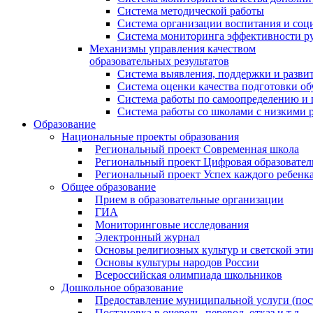
Система методической работы
Система организации воспитания и со
Система мониторинга эффективности ру
Механизмы управления качеством
образовательных результатов
Система выявления, поддержки и развит
Система оценки качества подготовки о
Система работы по самоопределению и
Система работы со школами с низкими р
Образование
Национальные проекты образования
Региональный проект Современная школа
Региональный проект Цифровая образовател
Региональный проект Успех каждого ребенк
Общее образование
Прием в образовательные организации
ГИА
Мониторинговые исследования
Электронный журнал
Основы религиозных культур и светской эти
Основы культуры народов России
Всероссийская олимпиада школьников
Дошкольное образование
Предоставление муниципальной услуги (поста
Постановка в очередь, перевод, отказ и т.д.