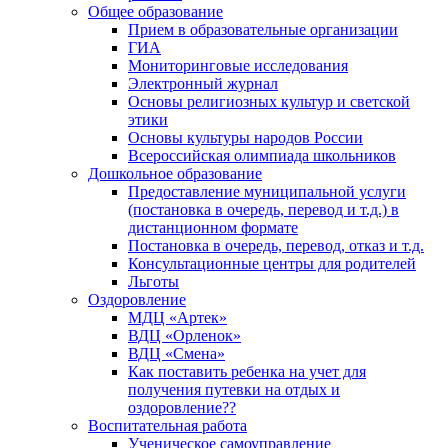
Общее образование
Прием в образовательные организации
ГИА
Мониторинговые исследования
Электронный журнал
Основы религиозных культур и светской
этики
Основы культуры народов России
Всероссийская олимпиада школьников
Дошкольное образование
Предоставление муниципальной услуги
(постановка в очередь, перевод и т.д.) в
дистанционном формате
Постановка в очередь, перевод, отказ и т.д.
Консультационные центры для родителей
Льготы
Оздоровление
МДЦ «Артек»
ВДЦ «Орленок»
ВДЦ «Смена»
Как поставить ребенка на учет для
получения путевки на отдых и
оздоровление??
Воспитательная работа
Ученическое самоуправление