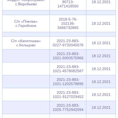
90713-
18.12.2021
с.Воробьево
1471418550
2018-5-76-
С/п «Пчелка»
152136-
18.12.2021
с.Геройское
3466732865
С/п «Капитошка»
2021-23-883-
18.12.2021
с.Кольцово
0227-9732045076
2021-23-883-
18.12.2021
1021-5003575966
2021-23-883-
18.12.2021
1021-4578082587
2021-23-883-
18.12.2021
1021-1202578895
2021-23-883-
18.12.2021
1021-9127029452
2021-23-883-
18.12.2021
1025-7752942094