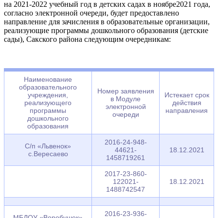
на 2021-2022 учебный год в детских садах в ноябре2021 года,
согласно электронной очереди, будет предоставлено
направление для зачисления в образовательные организации,
реализующие программы дошкольного образования (детские
сады), Сакского района следующим очередникам:
Наименование
образовательного
Номер заявления
учреждения,
Истекает срок
в Модуле
реализующего
действия
электронной
программы
направления
очереди
дошкольного
образования
2016-24-948-
С/п «Львенок»
44621-
18.12.2021
с.Вересаево
1458719261
2017-23-860-
122021-
18.12.2021
1488742547
2016-23-936-
МБДОУ «Воробушек»