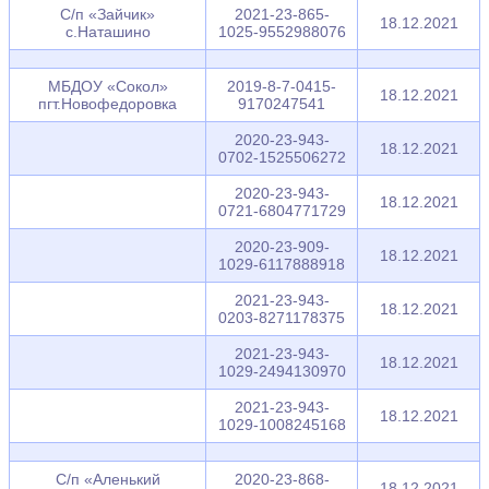
С/п «Зайчик»
2021-23-865-
18.12.2021
с.Наташино
1025-9552988076
МБДОУ «Сокол»
2019-8-7-0415-
18.12.2021
пгт.Новофедоровка
9170247541
2020-23-943-
18.12.2021
0702-1525506272
2020-23-943-
18.12.2021
0721-6804771729
2020-23-909-
18.12.2021
1029-6117888918
2021-23-943-
18.12.2021
0203-8271178375
2021-23-943-
18.12.2021
1029-2494130970
2021-23-943-
18.12.2021
1029-1008245168
С/п «Аленький
2020-23-868-
18.12.2021