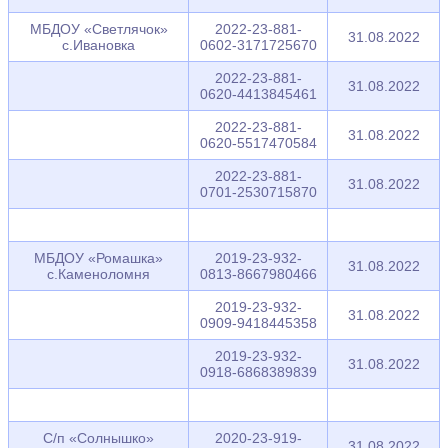
МБДОУ «Светлячок»
2022-23-881-
31.08.2022
с.Ивановка
0602-3171725670
2022-23-881-
31.08.2022
0620-4413845461
2022-23-881-
31.08.2022
0620-5517470584
2022-23-881-
31.08.2022
0701-2530715870
МБДОУ «Ромашка»
2019-23-932-
31.08.2022
с.Каменоломня
0813-8667980466
2019-23-932-
31.08.2022
0909-9418445358
2019-23-932-
31.08.2022
0918-6868389839
С/п «Солнышко»
2020-23-919-
31.08.2022