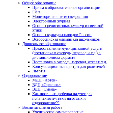
Общее образование
Прием в образовательные организации
ГИА
Мониторинговые исследования
Электронный журнал
Основы религиозных культур и светской
этики
Основы культуры народов России
Всероссийская олимпиада школьников
Дошкольное образование
Предоставление муниципальной услуги
(постановка в очередь, перевод и т.д.) в
дистанционном формате
Постановка в очередь, перевод, отказ и т.д.
Консультационные центры для родителей
Льготы
Оздоровление
МДЦ «Артек»
ВДЦ «Орленок»
ВДЦ «Смена»
Как поставить ребенка на учет для
получения путевки на отдых и
оздоровление??
Воспитательная работа
Ученическое самоуправление