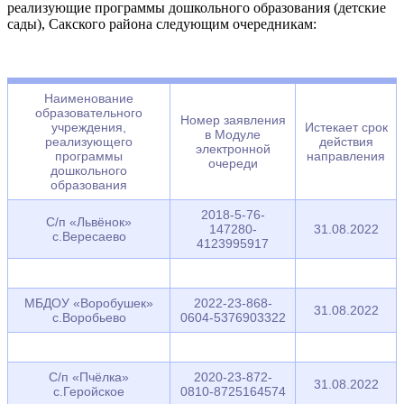
реализующие программы дошкольного образования (детские
сады), Сакского района следующим очередникам:
Наименование
образовательного
Номер заявления
учреждения,
Истекает срок
в Модуле
реализующего
действия
электронной
программы
направления
очереди
дошкольного
образования
2018-5-76-
С/п «Львёнок»
147280-
31.08.2022
с.Вересаево
4123995917
МБДОУ «Воробушек»
2022-23-868-
31.08.2022
с.Воробьево
0604-5376903322
С/п «Пчёлка»
2020-23-872-
31.08.2022
с.Геройское
0810-8725164574