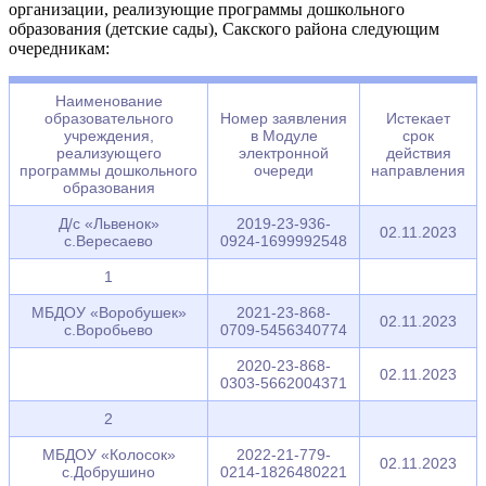
организации, реализующие программы дошкольного
образования (детские сады), Сакского района следующим
очередникам:
Наименование
образовательного
Номер заявления
Истекает
учреждения,
в Модуле
срок
реализующего
электронной
действия
программы дошкольного
очереди
направления
образования
Д/с «Львенок»
2019-23-936-
02.11.2023
с.Вересаево
0924-1699992548
1
МБДОУ «Воробушек»
2021-23-868-
02.11.2023
с.Воробьево
0709-5456340774
2020-23-868-
02.11.2023
0303-5662004371
2
МБДОУ «Колосок»
2022-21-779-
02.11.2023
с.Добрушино
0214-1826480221