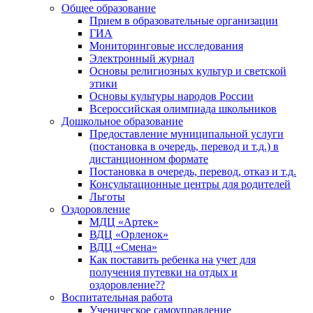
Общее образование
Прием в образовательные организации
ГИА
Мониторинговые исследования
Электронный журнал
Основы религиозных культур и светской
этики
Основы культуры народов России
Всероссийская олимпиада школьников
Дошкольное образование
Предоставление муниципальной услуги
(постановка в очередь, перевод и т.д.) в
дистанционном формате
Постановка в очередь, перевод, отказ и т.д.
Консультационные центры для родителей
Льготы
Оздоровление
МДЦ «Артек»
ВДЦ «Орленок»
ВДЦ «Смена»
Как поставить ребенка на учет для
получения путевки на отдых и
оздоровление??
Воспитательная работа
Ученическое самоуправление