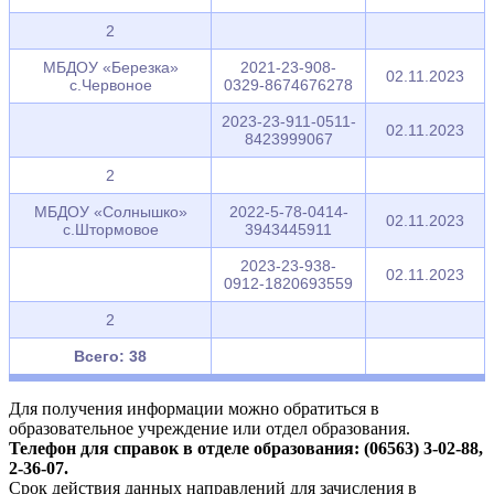
2
МБДОУ «Березка»
2021-23-908-
02.11.2023
с.Червоное
0329-8674676278
2023-23-911-0511-
02.11.2023
8423999067
2
МБДОУ «Солнышко»
2022-5-78-0414-
02.11.2023
с.Штормовое
3943445911
2023-23-938-
02.11.2023
0912-1820693559
2
Всего: 38
Для получения информации можно обратиться в
образовательное учреждение или отдел образования.
Телефон для справок в отделе образования:
(06563) 3-02-88,
2-36-07.
Срок действия данных направлений для зачисления в