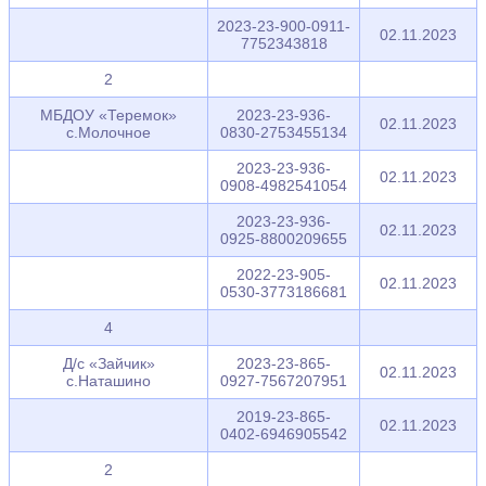
2023-23-900-0911-
02.11.2023
7752343818
2
МБДОУ «Теремок»
2023-23-936-
02.11.2023
с.Молочное
0830-2753455134
2023-23-936-
02.11.2023
0908-4982541054
2023-23-936-
02.11.2023
0925-8800209655
2022-23-905-
02.11.2023
0530-3773186681
4
Д/с «Зайчик»
2023-23-865-
02.11.2023
с.Наташино
0927-7567207951
2019-23-865-
02.11.2023
0402-6946905542
2