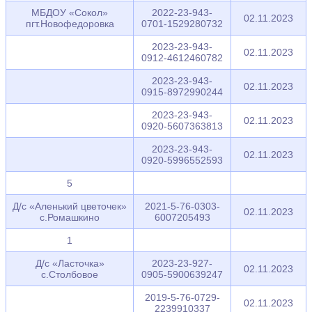
МБДОУ «Сокол»
2022-23-943-
02.11.2023
пгт.Новофедоровка
0701-1529280732
2023-23-943-
02.11.2023
0912-4612460782
2023-23-943-
02.11.2023
0915-8972990244
2023-23-943-
02.11.2023
0920-5607363813
2023-23-943-
02.11.2023
0920-5996552593
5
Д/с «Аленький цветочек»
2021-5-76-0303-
02.11.2023
с.Ромашкино
6007205493
1
Д/с «Ласточка»
2023-23-927-
02.11.2023
с.Столбовое
0905-5900639247
2019-5-76-0729-
02.11.2023
2239910337