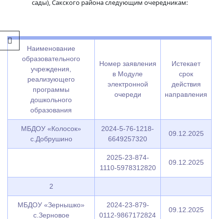
сады), Сакского района следующим очередникам:
Наименование
образовательного
Номер заявления
Истекает
учреждения,
в Модуле
срок
реализующего
электронной
действия
программы
очереди
направления
дошкольного
образования
МБДОУ «Колосок»
2024-5-76-1218-
09.12.2025
с.Добрушино
6649257320
2025-23-874-
09.12.2025
1110-5978312820
2
МБДОУ «Зернышко»
2024-23-879-
09.12.2025
с.Зерновое
0112-9867172824