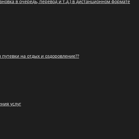
новка в очередь, перевод и т.д.) в дистанционном формате
я путевки на отдых и оздоровление??
ния услуг