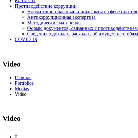
Контакты
Противодействие коррупции
Нормативно правовые и иные акты в сфере против
Антикоррупционная экспертиза
Методические материалы
Формы документов, связанных с противодействием
Сведения о доходах, расходах, об имуществе и обяз
COVID-19
Video
Главная
Portfolios
Medias
Video
Video
0