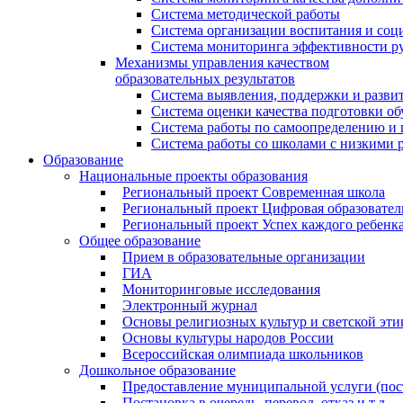
Система методической работы
Система организации воспитания и со
Система мониторинга эффективности ру
Механизмы управления качеством
образовательных результатов
Система выявления, поддержки и развит
Система оценки качества подготовки о
Система работы по самоопределению и
Система работы со школами с низкими р
Образование
Национальные проекты образования
Региональный проект Современная школа
Региональный проект Цифровая образовател
Региональный проект Успех каждого ребенк
Общее образование
Прием в образовательные организации
ГИА
Мониторинговые исследования
Электронный журнал
Основы религиозных культур и светской эти
Основы культуры народов России
Всероссийская олимпиада школьников
Дошкольное образование
Предоставление муниципальной услуги (поста
Постановка в очередь, перевод, отказ и т.д.