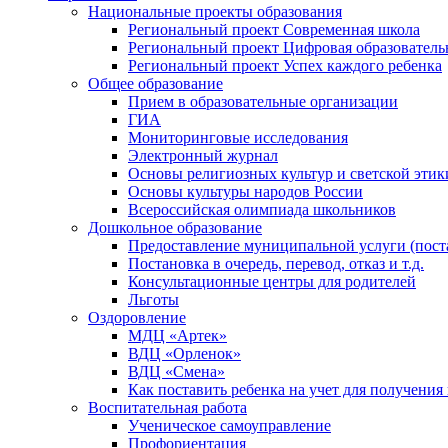
Национальные проекты образования
Региональный проект Современная школа
Региональный проект Цифровая образователь
Региональный проект Успех каждого ребенка
Общее образование
Прием в образовательные организации
ГИА
Мониторинговые исследования
Электронный журнал
Основы религиозных культур и светской этик
Основы культуры народов России
Всероссийская олимпиада школьников
Дошкольное образование
Предоставление муниципальной услуги (постан
Постановка в очередь, перевод, отказ и т.д.
Консультационные центры для родителей
Льготы
Оздоровление
МДЦ «Артек»
ВДЦ «Орленок»
ВДЦ «Смена»
Как поставить ребенка на учет для получения
Воспитательная работа
Ученическое самоуправление
Профориентация