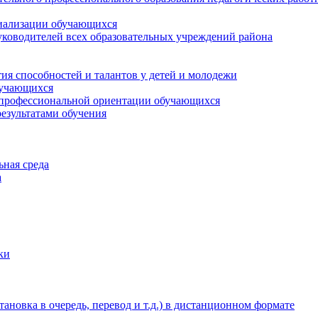
циализации обучающихся
ководителей всех образовательных учреждений района
ия способностей и талантов у детей и молодежи
бучающихся
 профессиональной ориентации обучающихся
езультатами обучения
ьная среда
а
ки
новка в очередь, перевод и т.д.) в дистанционном формате